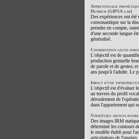
Apprentissage phonétiqu
Henrich (GIPSA-lab)
Des expériences ont été m
consonantique sur la disc
prendre en compte, outre 
d'une seconde langue étr
généralisé.
Coordination geste-parol
L'objectif est de quantif
production gestuelle bra
de parole et de gestes; e
ans jusqu'à l'adulte. Le 
Impact d'une thyroïdecto
L'objectif est d'évaluer 
au travers du profil voca
déroulement de l'opératio
dans l'appariement qui se
Stratégies articulatoire
Des images IRM statiques
déterminé les contours de
le modèle établi pour l'a
articulations de l'anglais