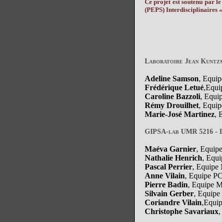
Ce projet est soutenu par 
(PEPS) Interdisciplinaires
Laboratoire Jean Kuntz
Adeline Samson
, Equi
Frédérique Letué
,Equ
Caroline Bazzoli
, Equ
Rémy Drouilhet
, Equi
Marie-José Martinez
, 
GIPSA-lab UMR 5216 - D
Maéva Garnier
, Equi
Nathalie Henrich
, Equ
Pascal Perrier
, Equip
Anne Vilain
, Equipe 
Pierre Badin
, Equipe 
Silvain Gerber
, Equipe
Coriandre Vilain
,Equi
Christophe Savariaux