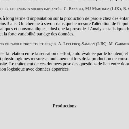
 chez les enfants sourds implantés. C. Bazzoli, MJ Martinez (LJK), B. 
ffets à long terme d'implantation sur la production de parole chez des enfa
ns 3 ans. On cherche à savoir dans quelle mesure l'altération de l'input 
caliques et consonantiques, ainsi que la prosodie. L'analyse statistique
et la forte variabilité par âge des données.
ts de parole produits et perçus. A. Leclercq-Samson (LJK), M. Garnier,
r la relation entre la sensation d'effort, auto-évaluée par le locuteur, e
t physiologiques mesurés simultanément lors de la production de conso
nsité. Le traitement de ces données pose des questions de lien entre donn
ssion logistique avec données appariées.
Productions