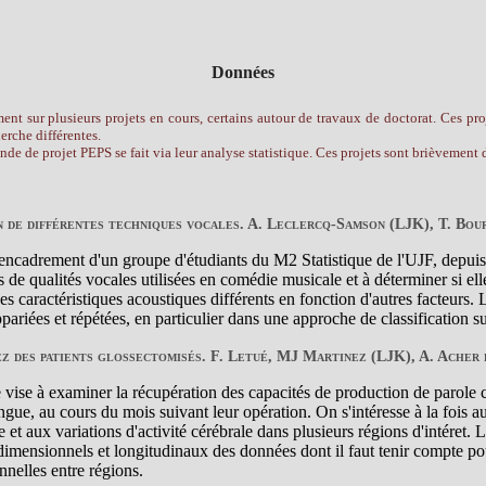
Données
nt sur plusieurs projets en cours, certains autour de travaux de doctorat. Ces proj
erche différentes.
nde de projet PEPS se fait via leur analyse statistique. Ces projets sont brièvement d
n de différentes techniques vocales. A. Leclercq-Samson (LJK), T. Bou
 l'encadrement d'un groupe d'étudiants du M2 Statistique de l'UJF, depui
es de qualités vocales utilisées en comédie musicale et à déterminer si ell
s caractéristiques acoustiques différents en fonction d'autres facteurs. L
pariées et répétées, en particulier dans une approche de classification s
z des patients glossectomisés. F. Letué, MJ Martinez (LJK), A. Acher
e vise à examiner la récupération des capacités de production de parole 
ngue, au cours du mois suivant leur opération. On s'intéresse à la fois a
et aux variations d'activité cérébrale dans plusieurs régions d'intéret. L
idimensionnels et longitudinaux des données dont il faut tenir compte p
nelles entre régions.