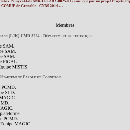
le labex Persyval-lab(ANR-11-LABX-0025-01) ainsi que par un projet Projets Ex
 « COMUE de Grenoble - CNRS 2014 » .
Membres
mann (LJK) UMR 5224 - Département de statistique
pe SAM.
ipe SAM.
ipe SAM.
pe FIGAL.
Equipe MISTIS.
épartement Parole et Cognition
pe PCMD.
ipe SLD.
e MAGIC.
PCMD.
MAGIC.
 plateforme
pe PCMD.
, Equipe MAGIC.