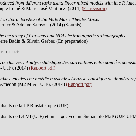
roduced from different tasks using linear mixed models with lme R funct
rique Letué & Marie-José Martinez. (2014)
(En révision)
ic Characteristics of the Male Music Theatre Voice
.
rnier & Adeline Samson. (2014) (Soumis)
the accuracy of Carstens and NDI electromagnetic articulographs
.
erre Badin & Silvain Gerber. (En préparation)
et tuteuré
occlusives : Analyse statistique des corrélations entre données acoust
- UJF). (2014)
(Rapport pdf)
lités vocales en comédie musicale - Analyse statistique de données ré
i Amedon (M2 MIA - UJF). (2014)
(Rapport pdf)
udiants de la LP Biostatistique (UJF)
udiants de L3 MI (UJF) et un stage avec un étudiant de M2P (UJF-UP