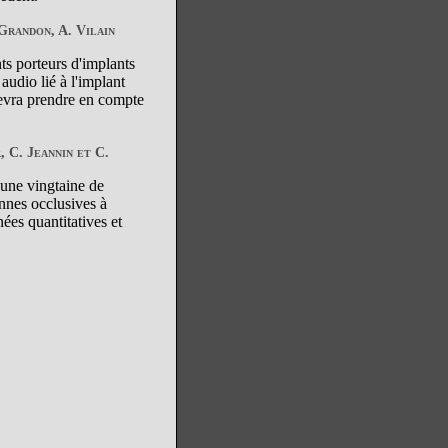
Grandon, A. Vilain
nts porteurs d'implants
audio lié à l'implant
 devra prendre en compte
 C. Jeannin et C.
t une vingtaine de
nnes occlusives à
ées quantitatives et