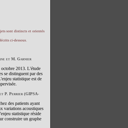
ets sont distincts et orientés
écrits ci-dessous.
rne et M. Garnier
s octobre 2013. L'étude
es se distinguent par des
'enjeu statistique est de
upervisée.
 et P. Perrier (GIPSA-
chez des patients ayant
ux variations acoustiques
'enjeu statistique réside
our construire un graphe