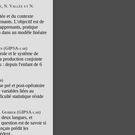
z, N. Vallée et N.
tée et du contexte
nants. L'objectif est de
 apprenants, pratique
s dans un modèle linéaire
ain (GIPSA-lab)
arole et le système de
a production conjointe
u : depuis l'enfant de 6
b)
se pré et post-opératoire
 variables liées au
culté statistique réside
 S. Gerber (GIPSA-lab)
 deux langues, et
 question est de savoir si
nçais prédit les
cédent.