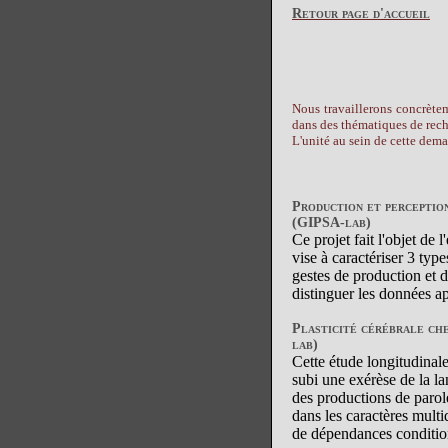
Retour page d'accueil
Nous travaillerons concrèteme
dans des thématiques de rech
L'unité au sein de cette dema
Production et perceptio
(GIPSA-lab)
Ce projet fait l'objet de
vise à caractériser 3 typ
gestes de production et de
distinguer les données ap
Plasticité cérébrale che
lab)
Cette étude longitudinal
subi une exérèse de la la
des productions de parole 
dans les caractères mult
de dépendances condition