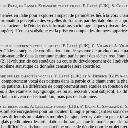
e du Français Langue Etrangère par le chant. F. Letué (LJK), S. Corna
enées en Italie pour explorer l'impact de paramètres liés à la voix chan
rimination perceptive des voyelles du français par des italophones appre
les facteurs de l'étude, des informations sociolinguistiques (niveau des
angère). L'enjeu statistique est la prise en compte des données appariée
e dans différents types de gestes. F. Letué (LJK), C. Vilain et A. Vil
ier (1) les stratégies de coordination entre le système de production de p
chio-manuelle dans la communication parlée pour des tâches requérant l
t (2) l'évolution de ces stratégies au cours du développement de l'individ
problème statistique de données censurées sera abordé ici.
mie sur les capacités vocales. F. Letué (LJK) et N. Henrich (GIPSA-la
le comportement vocal des patients dans la parole et le chant entre la pha
l de patients. La différence de comportement sera étudiée en fonction de
n, à des examens laryngologiques ou au ressenti vocal subjectif. La diffi
 fait au niveau de l'échantillon, mais pas de la donnée.
s et bilinguisme. A. Leclercq-Samson (LJK), P. Badin, C. Savariaux et
 ont été enregistrées pour un locuteur bilingue prononçant les sons des
 ses différents articulateurs mobiles (langue, lèvres, voile du palais). La
nglais prédit mieux les articulations du français que le modèle pour le fra
. La difficulté statistique est la même que celle décrite pour le projet pré