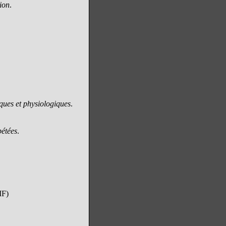
ion
.
iques et physiologiques
.
pétées
.
MF)