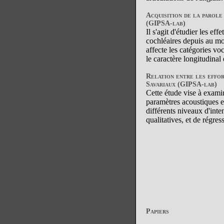
Acquisition de la parole
(GIPSA-lab)
Il s'agit d'étudier les e
cochléaires depuis au moi
affecte les catégories vo
le caractère longitudinal 
Relation entre les effor
Savariaux (GIPSA-lab)
Cette étude vise à examine
paramètres acoustiques e
différents niveaux d'inte
qualitatives, et de régre
Papiers