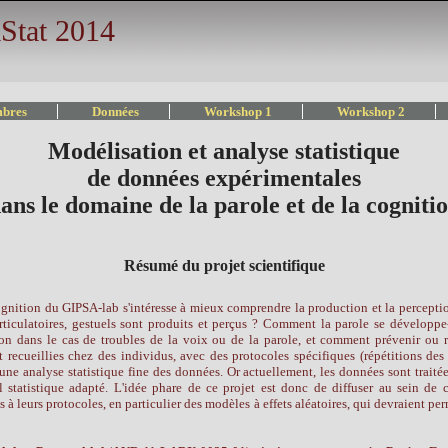
Stat 2014
bres
Données
Workshop 1
Workshop 2
Modélisation et analyse statistique
de données expérimentales
ans le domaine de la parole et de la cogniti
Résumé du projet scientifique
nition du GIPSA-lab s'intéresse à mieux comprendre la production et la perception
rticulatoires, gestuels sont produits et perçus ? Comment la parole se développe-
ion dans le cas de troubles de la voix ou de la parole, et comment prévenir ou 
recueillies chez des individus, avec des protocoles spécifiques (répétitions des
une analyse statistique fine des données. Or actuellement, les données sont traitée
til statistique adapté. L'idée phare de ce projet est donc de diffuser au sein de
s à leurs protocoles, en particulier des modèles à effets aléatoires, qui devraient per